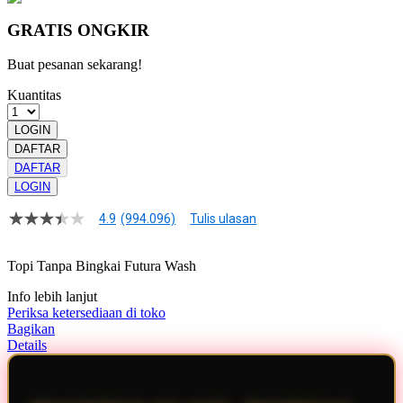
GRATIS ONGKIR
Buat pesanan sekarang!
Kuantitas
LOGIN
DAFTAR
DAFTAR
LOGIN
4.9
(994.096)
Tulis ulasan
4.9
dari
5
Topi Tanpa Bingkai Futura Wash
bintang,
nilai
Info lebih lanjut
rating
rata-
Periksa ketersediaan di toko
rata.
Bagikan
Read
Details
13
Reviews.
Tautan
halaman