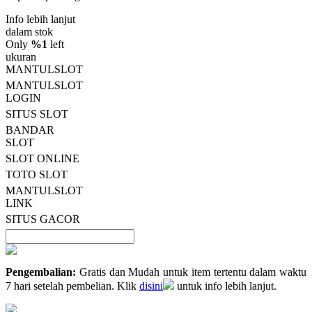
nilai
Info lebih lanjut
rating
rata-
dalam stok
rata.
Only
%1
left
Read
ukuran
13
MANTULSLOT
Reviews.
MANTULSLOT
Tautan
halaman
LOGIN
yang
SITUS SLOT
sama.
BANDAR
SLOT
SLOT ONLINE
TOTO SLOT
MANTULSLOT
LINK
SITUS GACOR
Pengembalian:
Gratis dan Mudah untuk item tertentu dalam waktu
7 hari setelah pembelian. Klik
disini
untuk info lebih lanjut.