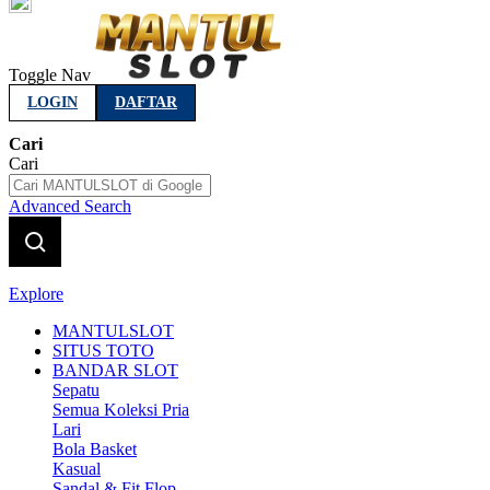
Indonesia
Toggle Nav
LOGIN
DAFTAR
Cari
Cari
Advanced Search
Explore
MANTULSLOT
SITUS TOTO
BANDAR SLOT
Sepatu
Semua Koleksi Pria
Lari
Bola Basket
Kasual
Sandal & Fit Flop